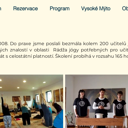
h
Rezervace
Program
Vysoké Mýto
O
008. Do praxe jsme poslali bezmála kolem 200 učitelů 
kých znalostí v oblasti Rádža jógy potřebných pro učit
kát s celostátní platností. Školení probíhá v rozsahu 165