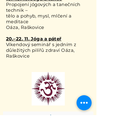
Propojení jógových a tanečních
technik –
tělo a pohyb, mysl, mlčení a
meditace
Oáza, Raškovice
20.–22. 11. Jóga a páteř
Víkendový seminář s jedním z
důležitých pilířů zdraví Oáza,
Raškovice
CHCETE DOSTÁVAT INFO O
NOVINKÁCH V KARAKALU?