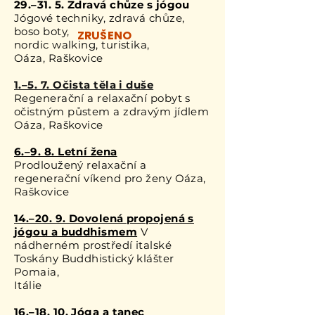
​29.–31. 5. Zdravá chůze s jógou
Jógové techniky, zdravá chůze,
boso boty,
ZRUŠENO
nordic walking, turistika,
Oáza, Raškovice
1.–5. 7. Očista těla i duše
Regenerační a relaxační pobyt s
očistným půstem a zdravým jídlem
Oáza, Raškovice
6.–9. 8. Letní žena
Prodloužený relaxační a
regenerační víkend pro ženy Oáza,
Raškovice
14.–20. 9. Dovolená propojená s
jógou a buddhismem
V
nádherném prostředí italské
Toskány Buddhistický klášter
Pomaia,
Itálie
16.–18. 10. Jóga a tanec