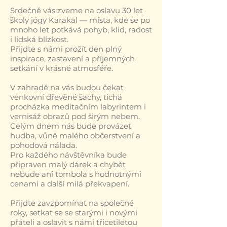
Srdečně vás zveme na oslavu 30 let
školy jógy Karakal — místa, kde se po
mnoho let potkává pohyb, klid, radost
i lidská blízkost.
Přijďte s námi prožít den plný
inspirace, zastavení a příjemných
setkání v krásné atmosféře.
V zahradě na vás budou čekat
venkovní dřevěné šachy, tichá
procházka meditačním labyrintem i
vernisáž obrazů pod širým nebem.
Celým dnem nás bude provázet
hudba, vůně malého občerstvení a
pohodová nálada.
Pro každého návštěvníka bude
připraven malý dárek a chybět
nebude ani tombola s hodnotnými
cenami a další milá překvapení.
Přijďte zavzpomínat na společné
roky, setkat se se starými i novými
přáteli a oslavit s námi třicetiletou