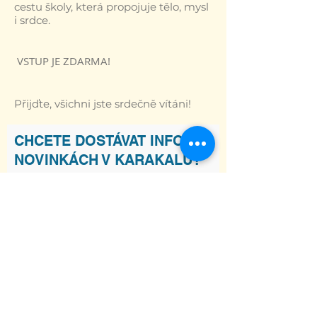
cestu školy, která propojuje tělo, mysl
i srdce.
VSTUP JE ZDARMA!
Přijďte, všichni jste srdečně vítáni!
CHCETE DOSTÁVAT INFO O
NOVINKÁCH V KARAKALU?
Souhlasím s podmínkami
Zobrazit
Podmínky
Odebírat
ADRESA