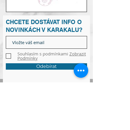
CHCETE DOSTÁVAT INFO O
NOVINKÁCH V KARAKALU?
Souhlasím s podmínkami
Zobrazit
Podmínky
Odebírat
ADRESA
Raškovice 241, 739 04 Pražmo
joga-karakal@seznam.cz
Tel:
737 617 841
Obchodní podmínky
Souhlas se zpracováním osobních údajů