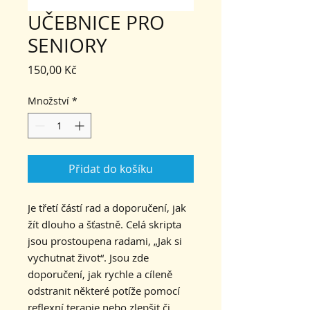
UČEBNICE PRO
SENIORY
Cena
150,00 Kč
Množství
*
Přidat do košíku
Je třetí částí rad a doporučení, jak
žít dlouho a šťastně. Celá skripta
jsou prostoupena radami, „Jak si
vychutnat život“. Jsou zde
doporučení, jak rychle a cíleně
odstranit některé potíže pomocí
reflexní terapie nebo zlepšit či