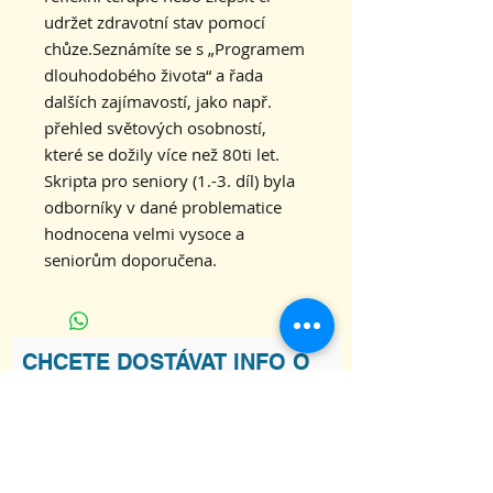
udržet zdravotní stav pomocí
chůze.Seznámíte se s „Programem
dlouhodobého života“ a řada
dalších zajímavostí, jako např.
přehled světových osobností,
které se dožily více než 80ti let.
Skripta pro seniory (1.-3. díl) byla
odborníky v dané problematice
hodnocena velmi vysoce a
seniorům doporučena.
CHCETE DOSTÁVAT INFO O
NOVINKÁCH V KARAKALU?
Souhlasím s podmínkami
Zobrazit