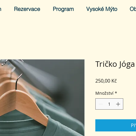
h
Rezervace
Program
Vysoké Mýto
O
Tričko Jóga
Cena
250,00 Kč
Množství
*
Př