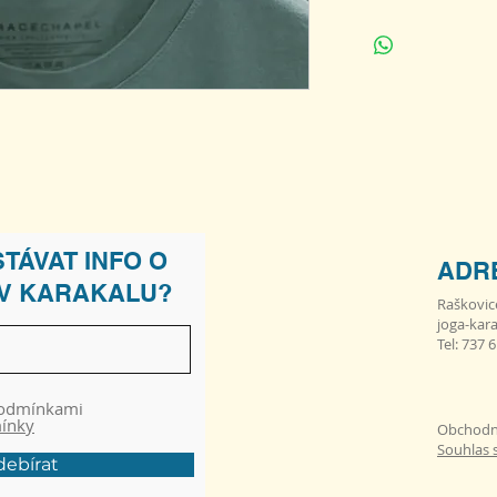
TÁVAT INFO O
ADR
 V KARAKALU?
Raškovic
joga-kar
Tel: 737 
podmínkami
mínky
Obchodn
Souhlas 
ebírat