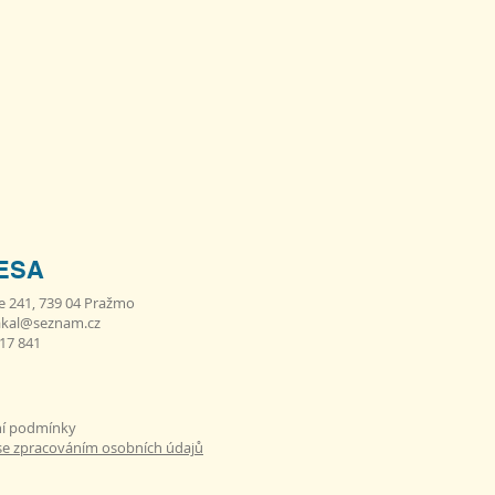
ESA
e 241, 739 04 Pražmo
akal@seznam.cz
617 841
í podmínky
se zpracováním osobních údajů