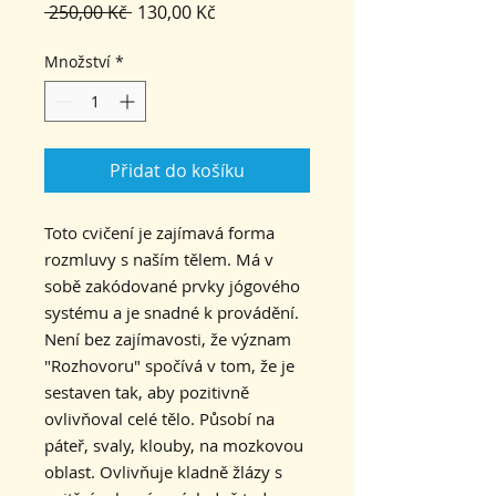
Běžná
Zvýhodněná
 250,00 Kč 
130,00 Kč
cena
cena
Množství
*
Přidat do košíku
Toto cvičení je zajímavá forma
rozmluvy s naším tělem. Má v
sobě zakódované prvky jógového
systému a je snadné k provádění.
Není bez zajímavosti, že význam
"Rozhovoru" spočívá v tom, že je
sestaven tak, aby pozitivně
ovlivňoval celé tělo. Působí na
páteř, svaly, klouby, na mozkovou
oblast. Ovlivňuje kladně žlázy s