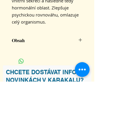
vnitřní sekrecí a následně tedy
hormonální oblast. Zlepšuje
psychickou rovnováhu, omlazuje
celý organismus.
Obsah
Obsah
: 1. Úvod 03:55 2.-8. Cvičení
71:38 9. Závěr 03:00
Slovo
: Zdeněk Šebesta
Hudba
: Aleš Nitra
CHCETE DOSTÁVAT INFO O
NOVINKÁCH V KARAKALU?
Souhlasím s podmínkami
Zobrazit
Podmínky
Odebírat