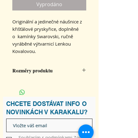
Vyprodáno
Originální a jedinečné náušnice z
křišťálové pryskyřice, doplněné
o kamínky Swarovski, ručně
vyráběné výtvarnicí Lenkou
Kovalovou.
Rozměry produktu
Náušnice ve tvaru oválku z
křišťálové pryskyřice o rozměru 2,5
x 1,5 cm jsou na stříbrném závěsu a
doplněné něžným kamínkem
CHCETE DOSTÁVAT INFO O
Swarovski
NOVINKÁCH V KARAKALU?
Souhlasím s podmínkami
Zobrazit