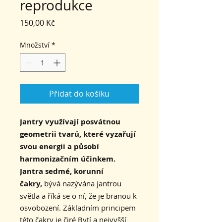
reprodukce
Cena
150,00 Kč
Množství
*
Přidat do košíku
Jantry využívají posvátnou
geometrii tvarů, které vyzařují
svou energii a působí
harmonizačním účinkem.
Jantra sedmé, korunní
čakry,
bývá nazývána jantrou
světla
a říká se o ní, že je branou k
osvobození.
Základním principem
této čakry je čiré Bytí a nejvyšší