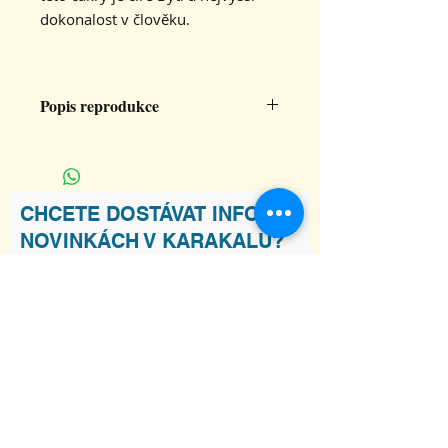
dokonalost v člověku.
Popis reprodukce
Velikost 32x32 cm, tištěno na papír
300g/mat
CHCETE DOSTÁVAT INFO O
NOVINKÁCH V KARAKALU?
Souhlasím s podmínkami
Zobrazit
Podmínky
Odebírat