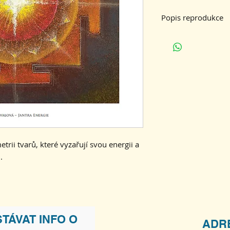
Popis reprodukce
Velikost 32x32 cm, 
trii tvarů, které vyzařují svou energii a
m.
TÁVAT INFO O
ADR