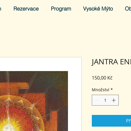
h
Rezervace
Program
Vysoké Mýto
O
JANTRA EN
Cena
150,00 Kč
Množství
*
Př