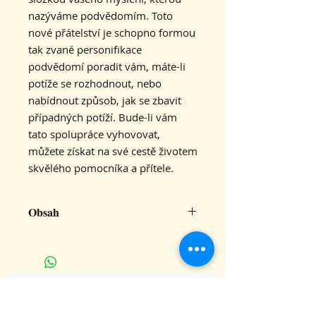
nazýváme podvědomím. Toto
nové přátelství je schopno formou
tak zvané personifikace
podvědomí poradit vám, máte-li
potíže se rozhodnout, nebo
nabídnout způsob, jak se zbavit
případných potíží. Bude-li vám
tato spolupráce vyhovovat,
můžete získat na své cestě životem
skvělého pomocníka a přítele.
Obsah
Obsah
: 1. Úvod 02:50 2. Relaxační
technika 32:13 3. Hudba: Tibet
19:52
Slovo
: Lenka Kovalová
CHCETE DOSTÁVAT INFO O
Hudba
: Ivo Sedláček
NOVINKÁCH V KARAKALU?