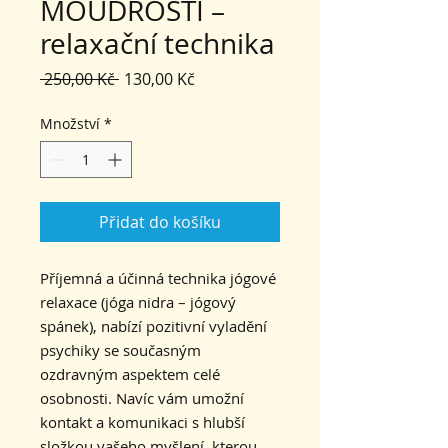
MOUDROSTI –
relaxační technika
Běžná
Zvýhodněná
 250,00 Kč 
130,00 Kč
cena
cena
Množství
*
Přidat do košíku
Příjemná a účinná technika jógové
relaxace (jóga nidra – jógový
spánek), nabízí pozitivní vyladění
psychiky se současným
ozdravným aspektem celé
osobnosti. Navíc vám umožní
kontakt a komunikaci s hlubší
složkou vašeho myšlení, kterou