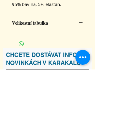
95% bavlna, 5% elastan.
Velikostní tabulka
S
M
L
XL
2XL
šířka
38
42
46
50
54
CHCETE DOSTÁVAT INFO O
tílka
NOVINKÁCH V KARAKALU?
délka
61
62
63
65
68
tílka
Souhlasím s podmínkami
Zobrazit
Podmínky
Odebírat
ADRESA