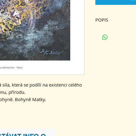
POPIS
Tisk na papír 300 g 
síla, která se podílí na existenci celého
nu, přírodu.
Bohyně. Bohyně Matky.