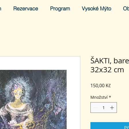
h
Rezervace
Program
Vysoké Mýto
O
ŠAKTI, bar
32x32 cm
Cena
150,00 Kč
Množství
*
Př