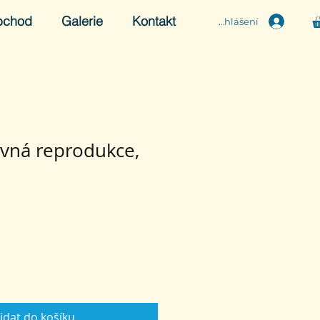
bchod
Galerie
Kontakt
Přihlášení
evná reprodukce,
idat do košíku