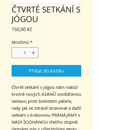
ČTVRTÉ SETKÁNÍ S
JÓGOU
Cena
150,00 Kč
Množství
*
Přidat do košíku
Čtvrté setkání s jógou nám nabízí
kromě nových ÁSÁNŮ osvědčenou
sestavu proti bolestem páteře,
rady jak se zdravě stravovat a další
setkání s královnou PRÁNÁJÁMY s
NÁDÍ ŠODHÁNOU třetího stupně.
Seznámí nás s ušlechtilými gesty -