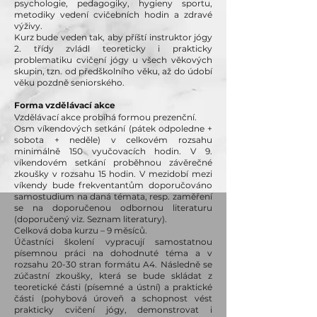
psychologie, pedagogiky, hygieny sportu,
metodiky vedení cvičebních hodin a zdravé
výživy.
Kurz bude veden tak, aby příští instruktor jógy
2. třídy zvládl teoreticky i prakticky
problematiku cvičení jógy u všech věkových
skupin, tzn. od předškolního věku, až do údobí
věku pozdně seniorského.
Forma vzdělávací akce
Vzdělávací akce probíhá formou prezenční.
Osm víkendových setkání (pátek odpoledne +
sobota + neděle) v celkovém rozsahu
minimálně 150 vyučovacích hodin. V 9.
víkendovém setkání proběhnou závěrečné
zkoušky v rozsahu 15 hodin. V mezidobí mezi
víkendy bude frekventantům doporučováno
samostudium na daná témata, resp. zaměření
se na doporučenou odbornou literaturu
(doporučený viz. Seznam literatury).
Celková doba kurzu – 9 měsíců.
Účastníci školení vypracují samostatnou
písemnou práci na dohodnuté téma a v
rozsahu 20-30 stran formátu A4. Následně se
zúčastní zkoušky, která se bude skládat z
teoretické části (písemné a ústní) a praktické
části (pohybová úroveň a schopnost vést
prakticky cvičení jógy, demonstrovat i