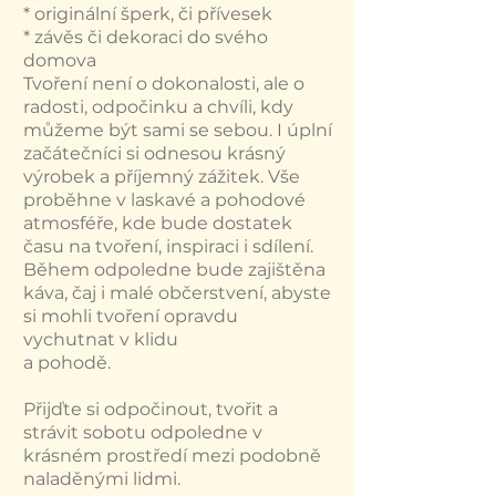
* originální šperk, či přívesek
* závěs či dekoraci do svého
domova
Tvoření není o dokonalosti, ale o
radosti, odpočinku a chvíli, kdy
můžeme být sami se sebou. I úplní
začátečníci si odnesou krásný
výrobek a příjemný zážitek. Vše
proběhne v laskavé a pohodové
atmosféře, kde bude dostatek
času na tvoření, inspiraci i sdílení.
Během odpoledne bude zajištěna
káva, čaj i malé občerstvení, abyste
si mohli tvoření opravdu
vychutnat v klidu
a pohodě.
Přijďte si odpočinout, tvořit a
strávit sobotu odpoledne v
krásném prostředí mezi podobně
naladěnými lidmi.