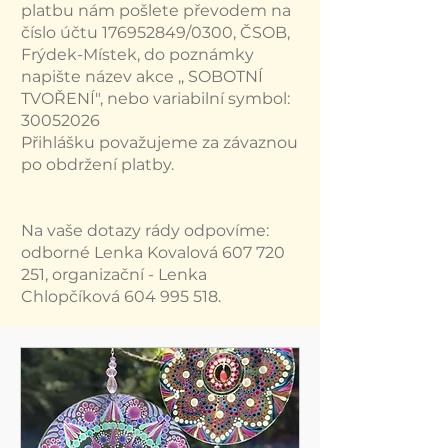
platbu nám pošlete převodem na
číslo účtu
176952849
/0300, ČSOB,
Frýdek-Místek, do poznámky
napište název akce ,, SOBOTNÍ
TVOŘENÍ", nebo variabilní symbol:
30052026
Přihlášku považujeme za závaznou
po obdržení platby.
Na vaše dotazy rády odpovíme:
odborné Lenka Kovalová
607 720
251
, organizační - Lenka
Chlopčíková
604 995 518
.