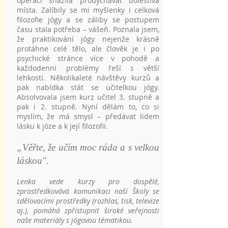
operaci snažila prodýchávat bolestivá
místa. Zalíbily se mi myšlenky i celková
filozofie jógy a se záliby se postupem
času stala potřeba – vášeň. Poznala jsem,
že praktikování jógy nejenže krásně
protáhne celé tělo, ale člověk je i po
psychické stránce více v pohodě a
každodenní problémy řeší s větší
lehkostí. Několikaleté návštěvy kurzů a
pak nabídka stát se učitelkou jógy.
Absolvovala jsem kurz učitel 3. stupně a
pak i 2. stupně. Nyní dělám to, co si
myslím, že má smysl – předávat lidem
lásku k józe a k její filozofii.
„Věřte, že učím moc ráda a s velkou
láskou".
Lenka vede kurzy pro dospělé,
zprostředkovává komunikaci naší Školy se
sdělovacími prostředky (rozhlas, tisk, televize
aj.), pomáhá zpřístupnit široké veřejnosti
naše materiály s jógovou tématikou.