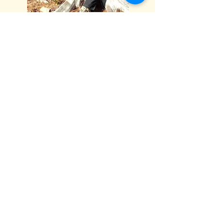
CHCETE DOSTÁVAT INFO O
NOVINKÁCH V KARAKALU?
Souhlasím s podmínkami
Zobrazit
Podmínky
Odebírat
ADRESA
Raškovice 241, 739 04 Pražmo
joga-karakal@seznam.cz
Tel:
737 617 841
Obchodní podmínky
Souhlas se zpracováním osobních údajů