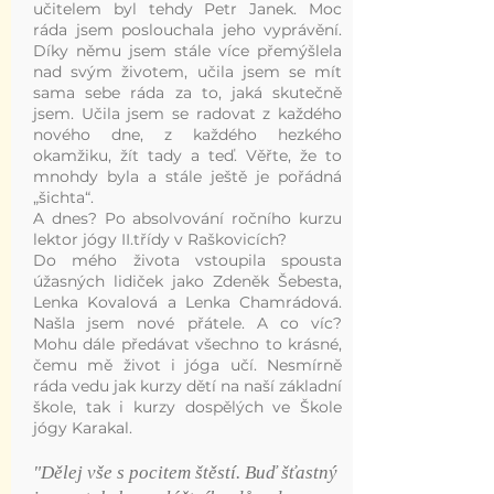
učitelem byl tehdy Petr Janek. Moc
ráda jsem poslouchala jeho vyprávění.
Díky němu jsem stále více přemýšlela
nad svým životem, učila jsem se mít
sama sebe ráda za to, jaká skutečně
jsem. Učila jsem se radovat z každého
nového dne, z každého hezkého
okamžiku, žít tady a teď. Věřte, že to
mnohdy byla a stále ještě je pořádná
„šichta“.
A dnes? Po absolvování ročního kurzu
lektor jógy II.třídy v Raškovicích?
Do mého života vstoupila spousta
úžasných lidiček jako Zdeněk Šebesta,
Lenka Kovalová a Lenka Chamrádová.
Našla jsem nové přátele. A co víc?
Mohu dále předávat všechno to krásné,
čemu mě život i jóga učí. Nesmírně
ráda vedu jak kurzy dětí na naší základní
škole, tak i kurzy dospělých ve Škole
jógy Karakal.
"Dělej vše s pocitem štěstí. Buď šťastný