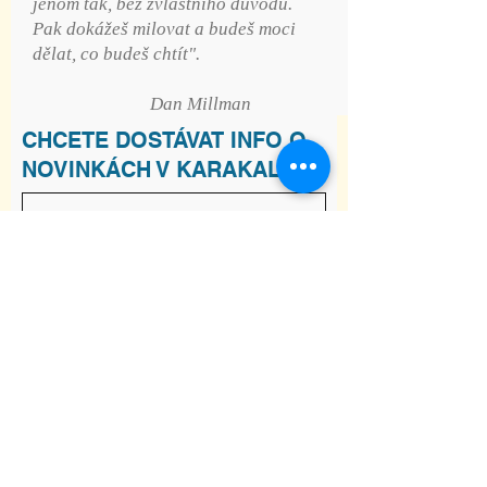
jenom tak, bez zvláštního důvodu.
Pak dokážeš milovat a budeš moci
dělat, co budeš chtít".
Dan Millman
CHCETE DOSTÁVAT INFO O
NOVINKÁCH V KARAKALU?
Souhlasím s podmínkami
Zobrazit
Podmínky
Odebírat
ADRESA
Raškovice 241, 739 04 Pražmo
joga-karakal@seznam.cz
Tel:
737 617 841