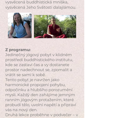
vysvěcená buddhistická mniška,
vysvěcená Jeho Svátostí dalajlámou.
Z programu:
Jedinečný jógový pobyt v klidném
prostředí buddhistického institutu,
kde se zastaví čas a vy dostanete
prostor nadechnout se, zpomalit a
vrátit se sami k sobě.
Tento pobyt je navržen jako
harmonické propojení pohybu,
odpočinku a hlubšího porozumění
mysli. Každý den zahájíme jemným
ranním jógovým protažením, které
probudí tělo, uvolní napětí a připraví
vás na nový den.
Druhá lekce proběhne v podvečer – v