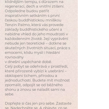
klidnějším tempu, s důrazem na
regeneraci, dech a vnitřní ztišení.
Odpoledne budou patřit
inspirativním setkáním s první
českou buddhistickou mniškou
Tenzin Palmo, která vás provede
základy buddhistického učení a
nabídne vhled do jeho moudrosti v
každodenním životě. Její vyprávění
nebude jen teoretické – dotkne se
skutečných životních situací, práce s
emocemi, klidu mysli i hledání
rovnováhy
v dnešní uspěchané době.
Celý pobyt se odehrává v prostředí,
které přirozeně vybízí k usebrání –
obklopeni tichem, přírodou a
jednoduchostí. Budete mít možnost
zpomalit, odpojit se od běžného
shonu a znovu se naladit sami na
sebe.
Dopřejte si čas jen pro sebe. Zastavte
se. Nadechněte se. A objevte, co se