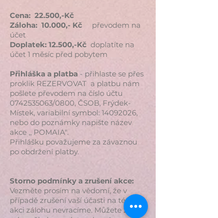
Cena: 22.500,-Kč
Záloha: 10.000,- Kč
převodem na
účet
Doplatek: 12.500,-Kč
doplatíte na
účet 1 měsíc před pobytem
Přihláška a platba
- přihlaste se přes
proklik REZERVOVAT a platbu nám
pošlete převodem na číslo účtu
0742535063
/0800, ČSOB, Frýdek-
Místek, variabilní symbol:
14092026
,
nebo do poznámky napište název
akce ,, POMAIA".
Přihlášku považujeme za závaznou
po obdržení platby.
Storno podmínky a zrušení akce:
Vezměte prosím na vědomí, že v
případě zrušení vaší účasti na této
akci zálohu nevracíme. Můžete za