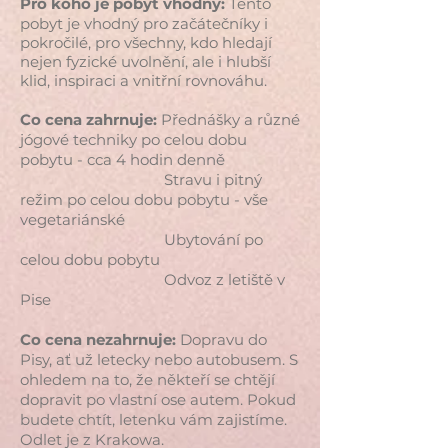
Pro koho je pobyt vhodný:
Tento
pobyt je vhodný pro začátečníky i
pokročilé, pro všechny, kdo hledají
nejen fyzické uvolnění, ale i hlubší
klid, inspiraci a vnitřní rovnováhu.
Co cena zahrnuje:
Přednášky a různé
jógové techniky po celou dobu
pobytu - cca 4 hodin denně
Stravu i pitný
režim po celou dobu pobytu - vše
vegetariánské
Ubytování po
celou dobu pobytu
Odvoz z letiště v
Pise
Co cena nezahrnuje:
Dopravu do
Pisy, ať už letecky nebo autobusem. S
ohledem na to, že někteří se chtějí
dopravit po vlastní ose autem. Pokud
budete chtít, letenku vám zajistíme.
Odlet je z Krakowa.