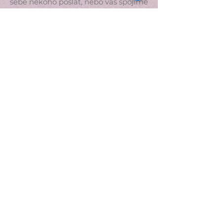
sebe někoho poslat, nebo vás spojíme
s náhradníkem.
Na vaše dotazy rády odpovíme:
odborné Lenka Kovalová
607 720 251
,
organizační - Lenka Chlopčíková
604
995 518
.
Dovolená v buddhi. ITÁLIE
14.-20.9.2026