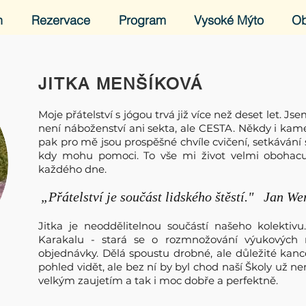
h
Rezervace
Program
Vysoké Mýto
O
JITKA MENŠÍKOVÁ
Moje přátelství s jógou trvá již více než deset let. Js
není náboženství ani sekta, ale CESTA. Někdy i kam
pak pro mě jsou prospěšné chvíle cvičení, setkávání 
kdy mohu pomoci. To vše mi život velmi obohacu
každého dne.
„Přátelství je součást lidského štěstí." Jan W
Jitka je neoddělitelnou součástí našeho kolektivu
Karakalu - stará se o rozmnožování výukových m
objednávky. Dělá spoustu drobné, ale důležité kanc
pohled vidět, ale bez ní by byl chod naší Školy už nem
velkým zaujetím a tak i moc dobře a perfektně.