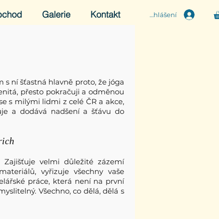
bchod
Galerie
Kontakt
Přihlášení
em s ní šťastná hlavně proto, že jóga
enitá, přesto pokračuji a odměnou
se s milými lidmi z celé ČR a akce,
je a dodává nadšení a šťávu do
erich
. Zajišťuje velmi důležité zázemí
ateriálů, vyřizuje všechny vaše
elářské práce, která není na první
yslitelný. Všechno, co dělá, dělá s