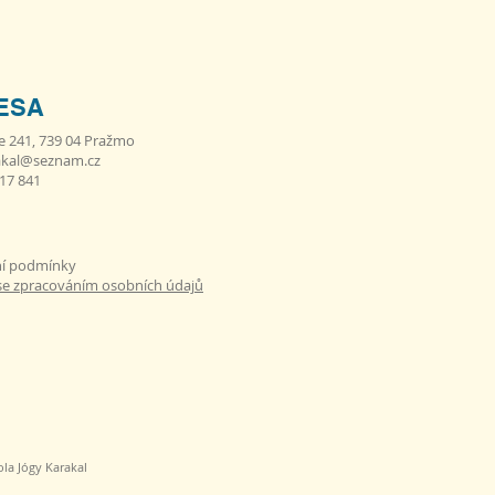
ESA
e 241, 739 04 Pražmo
akal@seznam.cz
617 841
í podmínky
se zpracováním osobních údajů
la Jógy Karakal