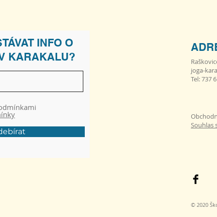
TÁVAT INFO O
ADR
 V KARAKALU?
Raškovic
joga-kar
Tel: 737 
podmínkami
mínky
Obchodn
Souhlas 
ebírat
© 2020 Ško