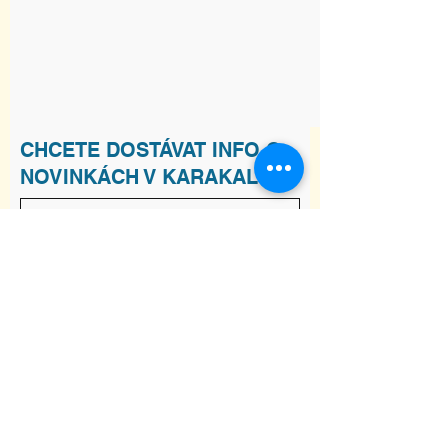
CHCETE DOSTÁVAT INFO O
NOVINKÁCH V KARAKALU?
Souhlasím s podmínkami
Zobrazit
Podmínky
Odebírat
ADRESA
Raškovice 241, 739 04 Pražmo