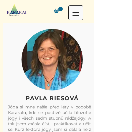
PAVLA RIESOVÁ
Jóga si mne našla před léty v podobě
Karakalu, kde se poctivě učila filozofie
jógy i všech sedm stupňů rádžajógy. A
tak jsem začala číst, praktikovat a učit
se. Kurz lektora jógy jsem si dělala ne z