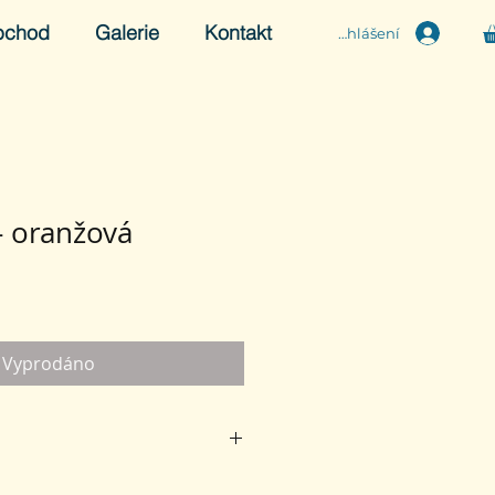
bchod
Galerie
Kontakt
Přihlášení
- oranžová
Vyprodáno
XL
2XL