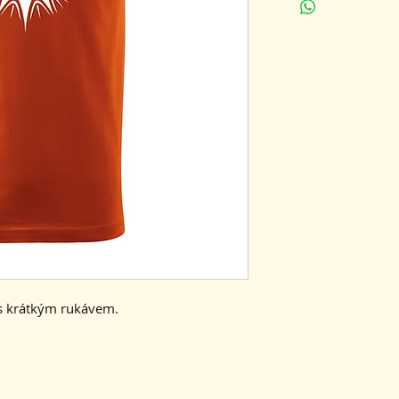
šířka
55
trička
délka
74
trička
 s krátkým rukávem.