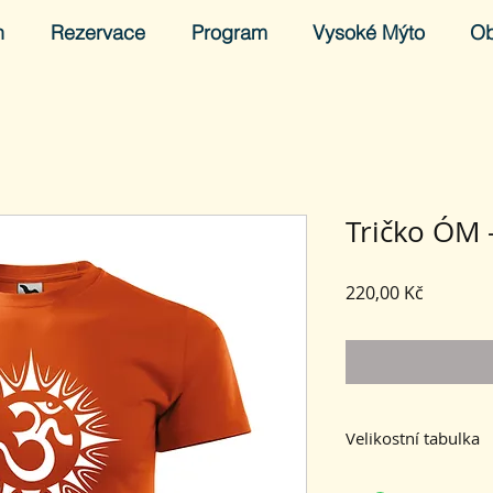
h
Rezervace
Program
Vysoké Mýto
O
Tričko ÓM 
Cena
220,00 Kč
Velikostní tabulka
L