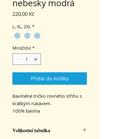
nebesky modrá
Cena
220,00 Kč
L, XL, 2XL
*
Množství
*
Přidat do košíku
Bavlněné tričko rovného střihu s
krátkým rukávem.
100% bavlna
Velikostní tabulka