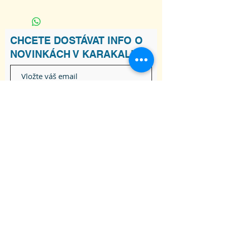
L
XL
2XL
šířka trička
55
60
65
CHCETE DOSTÁVAT INFO O
NOVINKÁCH V KARAKALU?
délka trička
74
77
80
Souhlasím s podmínkami
Zobrazit
Podmínky
Odebírat
ADRESA
Raškovice 241, 739 04 Pražmo
joga-karakal@seznam.cz
Tel:
737 617 841
Obchodní podmínky
Souhlas se zpracováním osobních údajů