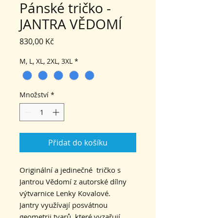
Pánské tričko -
JANTRA VĚDOMÍ
Cena
830,00 Kč
M, L, XL, 2XL, 3XL
*
Množství
*
Přidat do košíku
Originální a jedinečné tričko s
Jantrou Vědomí z autorské dílny
výtvarnice Lenky Kovalové.
Jantry využívají posvátnou
geometrii tvarů, které vyzařují