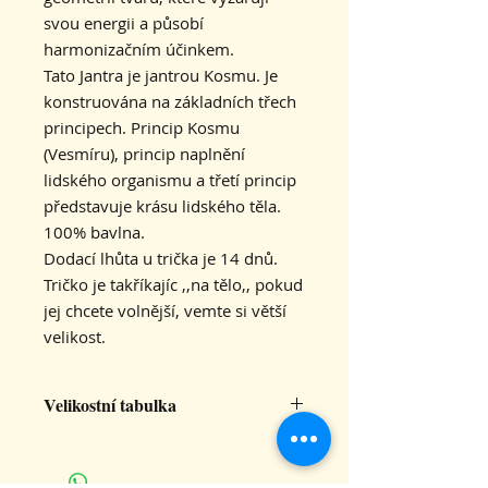
svou energii a působí
harmonizačním účinkem.
Tato Jantra je jantrou Kosmu. Je
konstruována na základních třech
principech. Princip Kosmu
(Vesmíru), princip naplnění
lidského organismu a třetí princip
představuje krásu lidského těla.
100% bavlna.
Dodací lhůta u trička je 14 dnů.
Tričko je takříkajíc ,,na tělo,, pokud
jej chcete volnější, vemte si větší
velikost.
Velikostní tabulka
M
L
XL
2XL
3XL