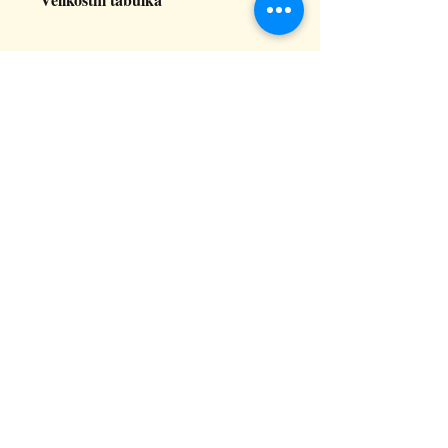
M
L
XL
2XL
3XL
šířka
53
56
58
62
64
CHCETE DOSTÁVAT INFO O
trička
NOVINKÁCH V KARAKALU?
délka
72
74
76
78
80
trička
Souhlasím s podmínkami
Zobrazit
Podmínky
Odebírat
ADRESA
Raškovice 241, 739 04 Pražmo
joga-karakal@seznam.cz
Tel:
737 617 841
Obchodní podmínky