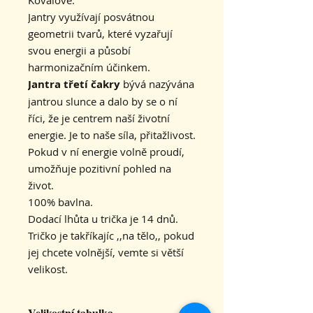
Kovalové.
Jantry využívají posvátnou
geometrii tvarů, které vyzařují
svou energii a působí
harmonizačním účinkem.
Jantra třetí čakry
bývá nazývána
jantrou slunce
a dalo by se o ní
říci, že je centrem naší životní
energie.
Je to naše síla, přitažlivost.
Pokud v ní energie volně proudí,
umožňuje
pozitivní pohled na
život.
100% bavlna.
Dodací lhůta u trička je 14 dnů.
Tričko je takříkajíc ,,na tělo,, pokud
jej chcete volnější, vemte si větší
velikost.
Velikostní tabulka