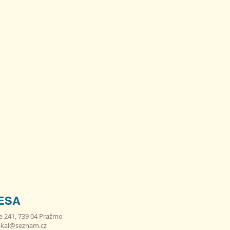
ESA
e 241, 739 04 Pražmo
akal@seznam.cz