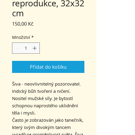
reprodukce, 32x32
cm
Cena
150,00 Kč
Množství
*
Přidat do košíku
Šiva - neovlivnitelný pozorovatel.
Indický bůh tvoření a ničení.
Nositel mužské síly. Je bytostí
schopnou naprostého uklidnění
těla i mysli.
Často je zobrazován jako tanečník,
který svým divokým tancem
vyjadřuje proměnlivost světa. Šiva