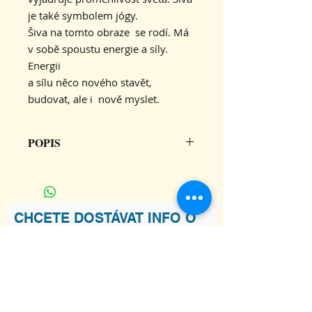
je také symbolem jógy.
Šiva na tomto obraze se rodí. Má
v sobě spoustu energie a síly.
Energii
a sílu něco nového stavět,
budovat, ale i nově myslet.
POPIS
Tisk na papír 300 g image digi color
CHCETE DOSTÁVAT INFO O
NOVINKÁCH V KARAKALU?
Souhlasím s podmínkami
Zobrazit
Podmínky