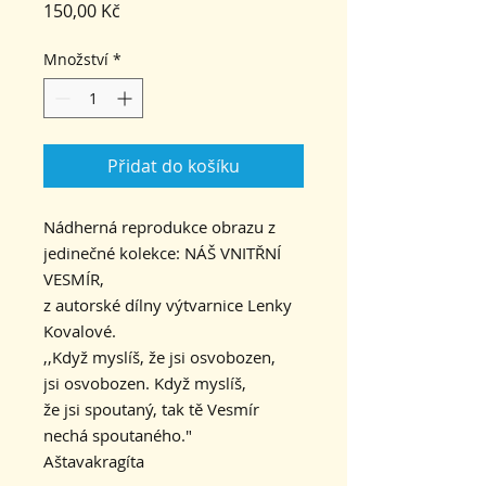
Cena
150,00 Kč
Množství
*
Přidat do košíku
Nádherná reprodukce obrazu z
jedinečné kolekce: NÁŠ VNITŘNÍ
VESMÍR,
z autorské dílny výtvarnice Lenky
Kovalové.
,,Když myslíš, že jsi osvobozen,
jsi osvobozen. Když myslíš,
že jsi spoutaný, tak tě Vesmír
nechá spoutaného."
Aštavakragíta