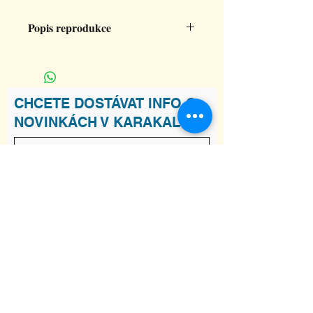
Popis reprodukce
Velikost 32x32 cm, tištěno na papír
300g/mat.
CHCETE DOSTÁVAT INFO O
NOVINKÁCH V KARAKALU?
Souhlasím s podmínkami
Zobrazit
Podmínky
Odebírat
ADRESA
Raškovice 241, 739 04 Pražmo