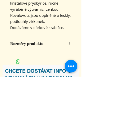
křišťálové pryskyřice, ručně
vyráběné výtvarnicí Lenkou
Kovalovou, jsou doplněné o lesklý,
podlouhlý zirkonek.
Dodáváme v dárkové krabičce.
Rozměry produktu
Slza z křišťálové pryskyřice o
rozměru 3 x 1 cm na stříbrném
závěsu, ozdobená podlouhlým
zirkonkem. Celková délka naušnice
CHCETE DOSTÁVAT INFO O
5 cm.
NOVINKÁCH V KARAKALU?
Souhlasím s podmínkami
Zobrazit
Podmínky
Odebírat