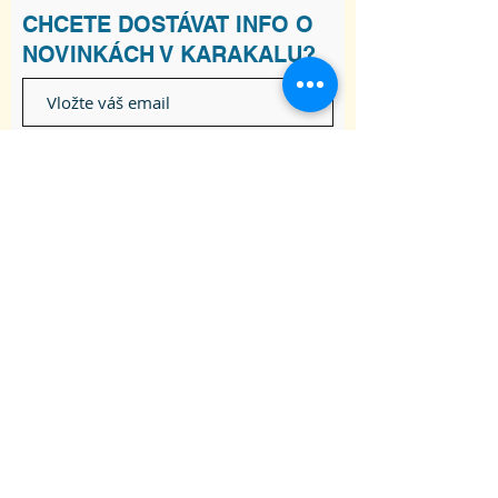
CHCETE DOSTÁVAT INFO O
NOVINKÁCH V KARAKALU?
Souhlasím s podmínkami
Zobrazit
Podmínky
Odebírat
ADRESA
Raškovice 241, 739 04 Pražmo
joga-karakal@seznam.cz
Tel:
737 617 841
Obchodní podmínky
Souhlas se zpracováním osobních údajů
© 2020 Škola Jógy Karakal