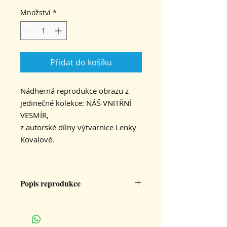
Množství
*
Přidat do košíku
Nádherná reprodukce obrazu z
jedinečné kolekce: NÁŠ VNITŘNÍ
VESMÍR,
z autorské dílny výtvarnice Lenky
Kovalové.
Popis reprodukce
Velikost 32x32 cm, tištěno na papír
300g/mat.