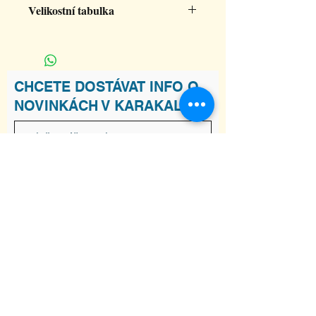
Velikostní tabulka
L
šířka halenky
50
CHCETE DOSTÁVAT INFO O
NOVINKÁCH V KARAKALU?
délka halenky
60
Souhlasím s podmínkami
Zobrazit
Podmínky
Odebírat
ADRESA
Raškovice 241, 739 04 Pražmo
joga-karakal@seznam.cz
Tel:
737 617 841