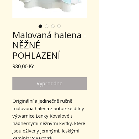
Malovaná halena -
NĚŽNÉ
POHLAZENÍ
Cena
980,00 Kč
Vyprodáno
Originální a jedinečně ručně
malovaná halena z autorské dílny
výtvarnice Lenky Kovalové s
nádhernými něžnými kvítky, které
jsou oživeny jemnými, lesklými
kamínky Swarovski.