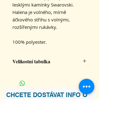
lesklými kamínky Swarovski.
Halena je volného, mírně
áčkového střihu s volnými,
rozšířenými rukávky.
100% polyester.
Velikostní tabulka
XL
šířka halenky
53
CHCETE DOSTÁVAT INFO O
NOVINKÁCH V KARAKALU?
délka halenky
64
Souhlasím s podmínkami
Zobrazit
Podmínky