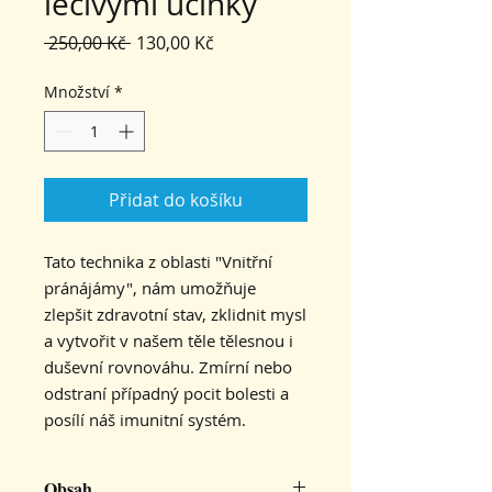
léčivými účinky
Běžná
Zvýhodněná
 250,00 Kč 
130,00 Kč
cena
cena
Množství
*
Přidat do košíku
Tato technika z oblasti "Vnitřní
pránájámy", nám umožňuje
zlepšit zdravotní stav, zklidnit mysl
a vytvořit v našem těle tělesnou i
duševní rovnováhu. Zmírní nebo
odstraní případný pocit bolesti a
posílí náš imunitní systém.
Obsah