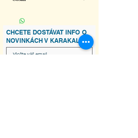
Slovo
: Zdeněk Šebesta
Hudba
: Marek Hlosta
CHCETE DOSTÁVAT INFO O
NOVINKÁCH V KARAKALU?
Souhlasím s podmínkami
Zobrazit
Podmínky
Odebírat
ADRESA
Raškovice 241, 739 04 Pražmo
joga-karakal@seznam.cz
Tel:
737 617 841
Obchodní podmínky