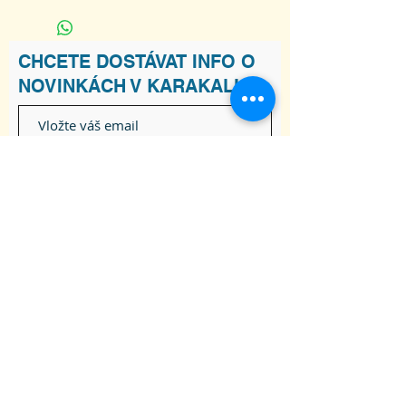
300g/mat.
CHCETE DOSTÁVAT INFO O
NOVINKÁCH V KARAKALU?
Souhlasím s podmínkami
Zobrazit
Podmínky
Odebírat
ADRESA
Raškovice 241, 739 04 Pražmo
joga-karakal@seznam.cz
Tel:
737 617 841
Obchodní podmínky
Souhlas se zpracováním osobních údajů