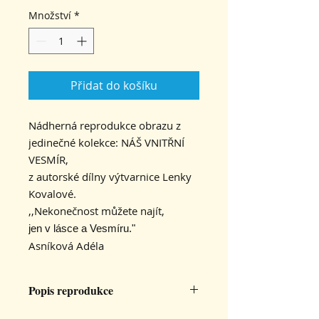
Množství
*
Přidat do košíku
Nádherná reprodukce obrazu z
jedinečné kolekce: NÁŠ VNITŘNÍ
VESMÍR,
z autorské dílny výtvarnice Lenky
Kovalové.
,,Nekonečnost můžete najít,
jen v lásce a Vesmíru."
Asníková Adéla
Popis reprodukce
Velikost 32x32 cm, tištěno na papír