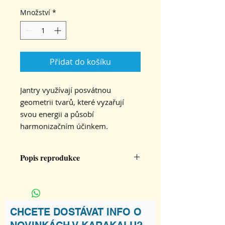
Množství
*
Přidat do košíku
Jantry využívají posvátnou
geometrii tvarů, které vyzařují
svou energii a působí
harmonizačním účinkem.
Popis reprodukce
Velikost 32x32 cm, tištěno na papír
300g/mat.
CHCETE DOSTÁVAT INFO O