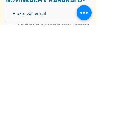
NOVINKÁCH V KARAKALU?
Souhlasím s podmínkami
Zobrazit
Podmínky
Odebírat
ADRESA
Raškovice 241, 739 04 Pražmo
joga-karakal@seznam.cz
Tel:
737 617 841
Obchodní podmínky
Souhlas se zpracováním osobních údajů
© 2020 Škola Jógy Karakal