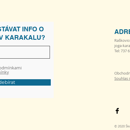
TÁVAT INFO O
ADR
 V KARAKALU?
Raškovic
joga-kar
Tel: 737 
podmínkami
mínky
Obchodn
Souhlas 
ebírat
© 2020 Ško