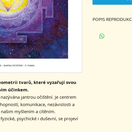
POPIS REPRODUKC
Velikost 32x32 cm, 
ometrii tvarů, které vyzařují svou
čním účinkem.
nazývána jantrou očištění.
Je centrem
chopností, komunikace, nezávislosti a
i našim myšlením a cítěním.
yzické, psychické i duševní, se projeví