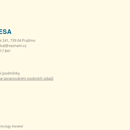
ESA
e 241, 739 04 Pražmo
akal@seznam.cz
617 841
í podmínky
se zpracováním osobních údajů
la Jógy Karakal