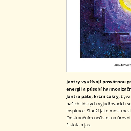
Jantry využívají posvátnou ge
energii a působí harmoniza
Jantra páté, krční čakry,
bývá 
našich lidských vyjadřovacích s
inspirace. Slouží jako most mez
Odstraněním nečistot na úrovní f
čistota a jas.