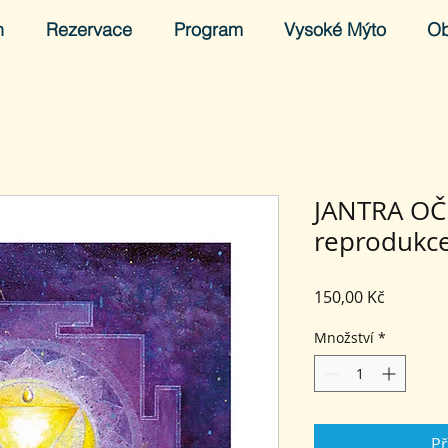
h
Rezervace
Program
Vysoké Mýto
O
JANTRA OČI
reprodukc
Cena
150,00 Kč
Množství
*
Př