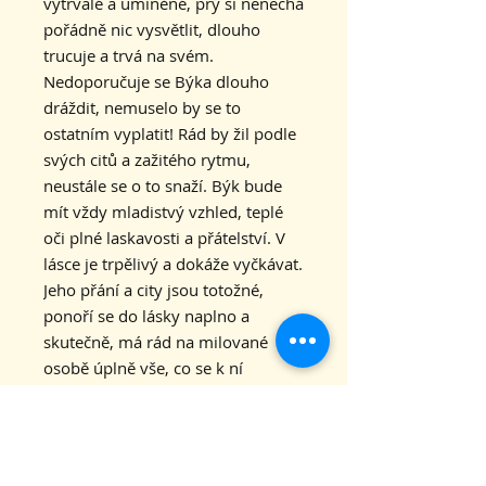
vytrvalé a umíněné, prý si nenechá
pořádně nic vysvětlit, dlouho
trucuje a trvá na svém.
Nedoporučuje se Býka dlouho
dráždit, nemuselo by se to
ostatním vyplatit! Rád by žil podle
svých citů a zažitého rytmu,
neustále se o to snaží. Býk bude
mít vždy mladistvý vzhled, teplé
oči plné laskavosti a přátelství. V
lásce je trpělivý a dokáže vyčkávat.
Jeho přání a city jsou totožné,
ponoří se do lásky naplno a
skutečně, má rád na milované
osobě úplně vše, co se k ní
vztahuje.
Velikostní tabulka