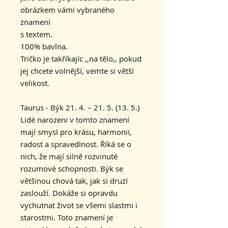
obrázkem vámi vybraného
znamení
s textem.
100% bavlna.
Tričko je takříkajíc ,,na tělo,, pokud
jej chcete volnější, vemte si větší
velikost.
Taurus - Býk 21. 4. – 21. 5. (13. 5.)
Lidé narozeni v tomto znamení
mají smysl pro krásu, harmonii,
radost a spravedlnost. Říká se o
nich, že mají silně rozvinuté
rozumové schopnosti. Býk se
většinou chová tak, jak si druzí
zaslouží. Dokáže si opravdu
vychutnat život se všemi slastmi i
starostmi. Toto znamení je