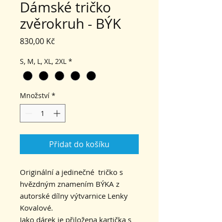
Dámské tričko
zvěrokruh - BÝK
Cena
830,00 Kč
S, M, L, XL, 2XL
*
Množství
*
Přidat do košíku
Originální a jedinečné tričko s
hvězdným znamením BÝKA z
autorské dílny výtvarnice Lenky
Kovalové.
Jako dárek je přiložena kartička s