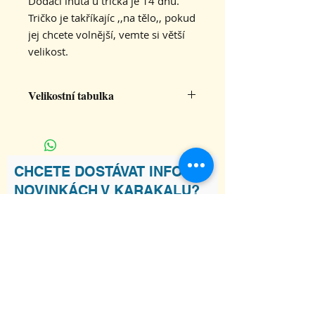
Dodací lhůta u trička je 14 dnů.
Tričko je takříkajíc ,,na tělo,, pokud
jej chcete volnější, vemte si větší
velikost.
Velikostní tabulka
S
M
L
XL
2XL
šířka
41
44
47
50
53
CHCETE DOSTÁVAT INFO O
trička
NOVINKÁCH V KARAKALU?
délka
61
63
65
67
69
trička
Souhlasím s podmínkami
Zobrazit
Podmínky
Odebírat