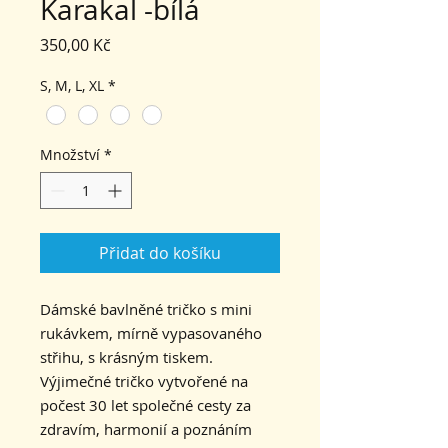
Karakal -bílá
Cena
350,00 Kč
S, M, L, XL
*
Množství
*
Přidat do košíku
Dámské bavlněné tričko s mini
rukávkem, mírně vypasovaného
střihu, s krásným tiskem.
Výjimečné tričko vytvořené na
počest 30 let společné cesty za
zdravím, harmonií a poznáním