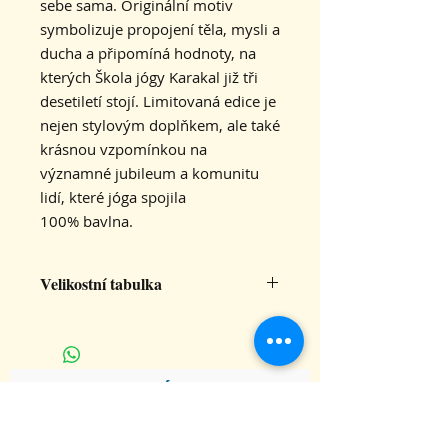
sebe sama. Originální motiv
symbolizuje propojení těla, mysli a
ducha a připomíná hodnoty, na
kterých Škola jógy Karakal již tři
desetiletí stojí. Limitovaná edice je
nejen stylovým doplňkem, ale také
krásnou vzpomínkou na
významné jubileum a komunitu
lidí, které jóga spojila
100% bavlna.
Velikostní tabulka
S
M
L
XL
šířka
42
46
50
55
CHCETE DOSTÁVAT INFO O
trička
NOVINKÁCH V KARAKALU?
délka
61
63
65
67