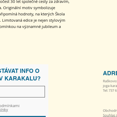
očest 30 let společné cesty za zdravím,
 Originální motiv symbolizuje
 připomíná hodnoty, na kterých Škola
ojí. Limitovaná edice je nejen stylovým
pomínkou na významné jubileum a
TÁVAT INFO O
ADR
 V KARAKALU?
Raškovic
joga-kar
Tel: 737 
podmínkami
mínky
Obchodn
Souhlas 