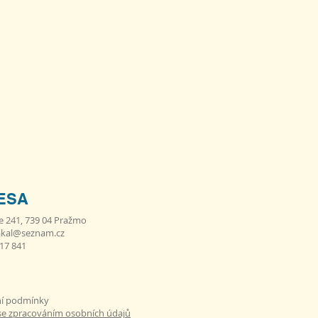
ESA
e 241, 739 04 Pražmo
akal@seznam.cz
617 841
í podmínky
se zpracováním osobních údajů