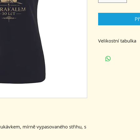
Př
Velikostní tabulka
S
šířka
42
trička
délka
61
trička
rukávkem, mírně vypasovaného střihu, s