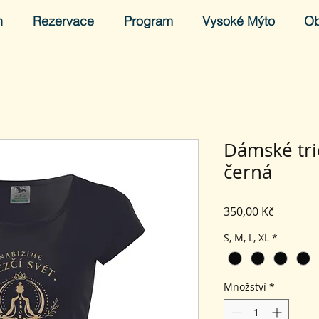
h
Rezervace
Program
Vysoké Mýto
O
Dámské tri
černá
Cena
350,00 Kč
S, M, L, XL
*
Množství
*