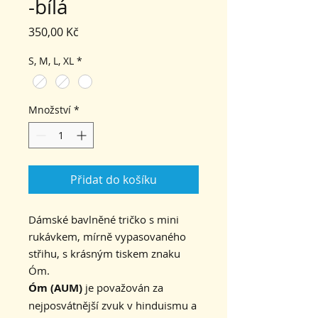
-bílá
Cena
350,00 Kč
S, M, L, XL
*
Množství
*
Přidat do košíku
Dámské bavlněné tričko s mini
rukávkem, mírně vypasovaného
střihu, s krásným tiskem znaku
Óm.
Óm (AUM)
je považován za
nejposvátnější zvuk v hinduismu a