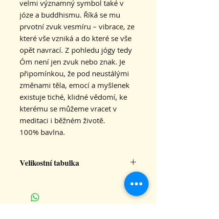
velmi významný symbol také v
józe a buddhismu. Říká se mu
prvotní zvuk vesmíru – vibrace, ze
které vše vzniká a do které se vše
opět navrací. Z pohledu jógy tedy
Óm není jen zvuk nebo znak. Je
připomínkou, že pod neustálými
změnami těla, emocí a myšlenek
existuje tiché, klidné vědomí, ke
kterému se můžeme vracet v
meditaci i běžném životě.
100% bavlna.
Velikostní tabulka
S
M
L
XL
šířka
42
46
50
55
CHCETE DOSTÁVAT INFO O
trička