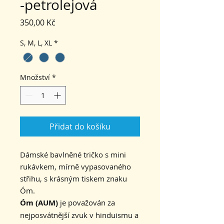
-petrolejová
Cena
350,00 Kč
S, M, L, XL
*
Množství
*
Přidat do košíku
Dámské bavlněné tričko s mini
rukávkem, mírně vypasovaného
střihu, s krásným tiskem znaku
Óm.
Óm (AUM)
je považován za
nejposvátnější zvuk v hinduismu a