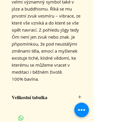
velmi významný symbol také v
józe a buddhismu. Říká se mu
prvotní zvuk vesmíru – vibrace, ze
které vše vzniká a do které se vše
opět navrací. Z pohledu jógy tedy
Óm není jen zvuk nebo znak. Je
připomínkou, že pod neustálými
změnami těla, emocí a myšlenek
existuje tiché, klidné vědomí, ke
kterému se můžeme vracet v
meditaci i běžném životě.
100% bavlna.
Velikostní tabulka
S
M
L
XL
šířka
42
46
50
55
CHCETE DOSTÁVAT INFO O
trička