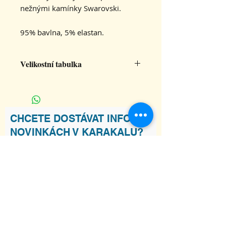
nežnými kamínky Swarovski.
95% bavlna, 5% elastan.
Velikostní tabulka
Velikost tílka
M
Šířka tílka
42
CHCETE DOSTÁVAT INFO O
NOVINKÁCH V KARAKALU?
Délka tílka
62
Souhlasím s podmínkami
Zobrazit
Podmínky
Odebírat