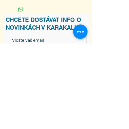
Velikostní tabulka
M
šířka trička
40
CHCETE DOSTÁVAT INFO O
NOVINKÁCH V KARAKALU?
délka trička
42
Souhlasím s podmínkami
Zobrazit
Podmínky
Odebírat
ADRESA
Raškovice 241, 739 04 Pražmo
joga-karakal@seznam.cz
Tel:
737 617 841
Obchodní podmínky
Souhlas se zpracováním osobních údajů