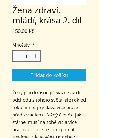
Žena zdraví,
mládí, krása 2. díl
Cena
150,00 Kč
Množství
*
Přidat do košíku
Ženy jsou krásné převážně až do
odchodu z tohoto světa, ale rok od
roku jim to prý dává více práce
před zrcadlem. Každý člověk, jak
stárne, musí na sobě víc a více
pracovat, chce-li stáří zpomalit.
Nevíme, zda je vám 16 nebo 90