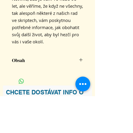
let, ale věříme, že když ne všechny,
tak alespoň některé z našich rad
ve skriptech, vám poskytnou
potřebné informace, jak obohatit
svůj další život, aby byl hezčí pro
vás i vaše okolí.
Obsah
MILÉ DÁMY
ÁSANY, KTERÉ BY ŽENY MĚLY ZNÁT
ZÁZRAČNÝ SVĚT IMUNITY
OPERACE BEZ SKALPELU – LÉČEBNÝ
CHCETE DOSTÁVAT INFO O
PŮST
NOVINKÁCH V KARAKALU?
DAŠÍ Z OBŘADŮ „MLÁDÍ“ – SAUNA
REFLEXOLOGIE NABÍZÍ PRVNÍ
POMOC
DOTEKY, KTERÉ OMLAZUJÍ
Souhlasím s podmínkami
Zobrazit
MOŽNÁ BUDU MAMINKOU
Podmínky