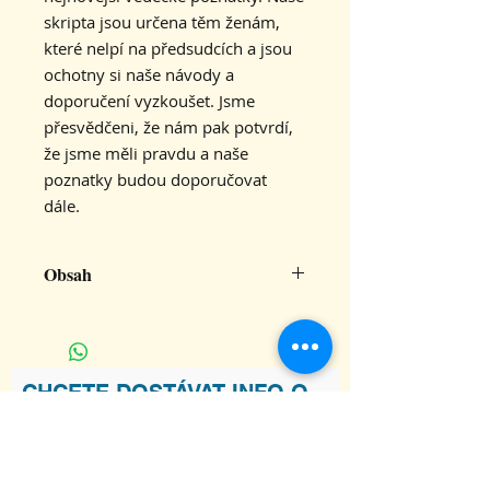
skripta jsou určena těm ženám,
které nelpí na předsudcích a jsou
ochotny si naše návody a
doporučení vyzkoušet. Jsme
přesvědčeni, že nám pak potvrdí,
že jsme měli pravdu a naše
poznatky budou doporučovat
dále.
Obsah
STÁRNOUT PŘEDČASNĚ JE ZLOZVYK
– VIZE DLOUHOVĚKOSTI
NEJSTARŠÍ ROZCVIČKA SVĚTA –
SÚRJA NAMASKÁR
CHCETE DOSTÁVAT INFO O
ŽENY FANDÍ MĚSÍCI – ČANDRA
NOVINKÁCH V KARAKALU?
NAMASKÁR
ROZHOVOR S VLASTNÍM TĚLEM
PĚT DOUŠKŮ Z „PRAMENE MLÁDÍ “