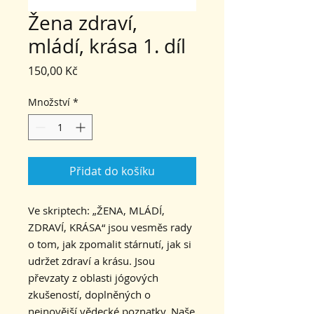
Žena zdraví,
mládí, krása 1. díl
Cena
150,00 Kč
Množství
*
Přidat do košíku
Ve skriptech: „ŽENA, MLÁDÍ,
ZDRAVÍ, KRÁSA“ jsou vesměs rady
o tom, jak zpomalit stárnutí, jak si
udržet zdraví a krásu. Jsou
převzaty z oblasti jógových
zkušeností, doplněných o
nejnovější vědecké poznatky. Naše