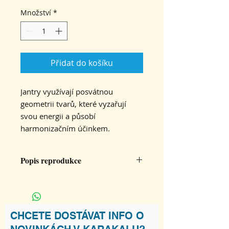
Množství
*
Přidat do košíku
Jantry využívají posvátnou
geometrii tvarů, které vyzařují
svou energii a působí
harmonizačním účinkem.
Popis reprodukce
Velikost 32x32 cm, tištěno na papír
300g/mat.
CHCETE DOSTÁVAT INFO O