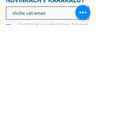
NOVINKÁCH V KARAKALU?
Souhlasím s podmínkami
Zobrazit
Podmínky
Odebírat
ADRESA
Raškovice 241, 739 04 Pražmo
joga-karakal@seznam.cz
Tel:
737 617 841
Obchodní podmínky
Souhlas se zpracováním osobních údajů
© 2020 Škola Jógy Karakal